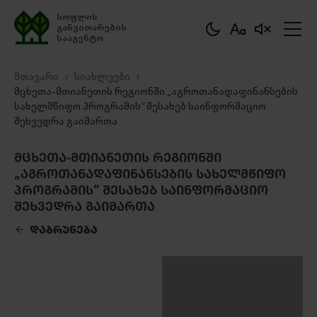
სოფლის
განვითარების
სააგენტო
მთავარი
სიახლეები
მცხეთა-მთიანეთის რეგიონში „აგროთანადაფინანსების
სახელმწიფო პროგრამის“ შესახებ საინფორმაციო
შეხვედრა გაიმართა
ᲛᲪᲮᲔᲗᲐ-ᲛᲗᲘᲐᲜᲔᲗᲘᲡ ᲠᲔᲒᲘᲝᲜᲨᲘ
„ᲐᲒᲠᲝᲗᲐᲜᲐᲓᲐᲤᲘᲜᲐᲜᲡᲔᲑᲘᲡ ᲡᲐᲮᲔᲚᲛᲬᲘᲤᲝ
ᲞᲠᲝᲒᲠᲐᲛᲘᲡ“ ᲨᲔᲡᲐᲮᲔᲑ ᲡᲐᲘᲜᲤᲝᲠᲛᲐᲪᲘᲝ
ᲨᲔᲮᲕᲔᲓᲠᲐ ᲒᲐᲘᲛᲐᲠᲗᲐ
ᲓᲐᲑᲠᲣᲜᲔᲑᲐ
ᲒᲐᲓᲛᲝᲬᲔᲠᲐ